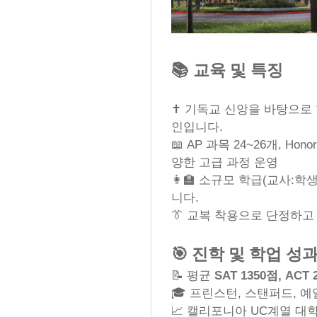
📚 교육 및 특징
✝️ 기독교 신앙을 바탕으로
인입니다.
📖 AP 과목 24~26개, Ho
양한 고급 과정 운영
👩‍🏫 소규모 학급(교사:학
니다.
👔 교복 착용으로 단정하
🎯 진학 및 학업 성
📝 평균
SAT 1350점, AC
🎓 프린스턴, 스탠퍼드, 
📈 캘리포니아 UC계열 대