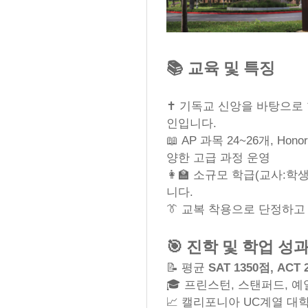
📚 교육 및 특징
✝️ 기독교 신앙을 바탕으로
인입니다.
📖 AP 과목 24~26개, Ho
양한 고급 과정 운영
👩‍🏫 소규모 학급(교사:학
니다.
👔 교복 착용으로 단정하
🎯 진학 및 학업 성
📝 평균
SAT 1350점, AC
🎓 프린스턴, 스탠퍼드, 
📈 캘리포니아 UC계열 대