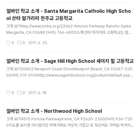
입니다.학교 주위로는 집이 둘러 있습니다. 학교는 잔디가 같이 둘러져 있고, 동네 클
럽 하우스가 연결되어 있습니다. 사진을 몇개 첨부합니다:
얼바인 학교 소개 - Santa Margarita Catholic High Scho
ol 산타 말가리따 천주교 고등학교
글 내용
크게 보기http://www.smhs.org/22062 Antonio Parkway Rancho Santa
Margarita, CA 92688 (949) 766-6000소개:산타 마가리타 고등학교는 얼바
인 남쪽의 상대적으로 부촌인 산타 마가리타의 대표적 고등학교 중 하나입니다. 사립
작성시간
0
0
2011. 6. 25.
고등학교로서는 상당히 이름있고 역사도 있는 이 천주교 재단 고등학교는 1987년
에 세워졌습니다.튼튼한 학교 공부 프로그램으로 졸업생들은 NYU, 하바드, USC, U
CLA 등의 대학교로 학업 공부를 이어갑니다. 운동:거의 대학교 수준의 다양한 스포
얼바인 학교 소개 - Sage Hill High School 세이지 힐 고등학교
츠 종목을 다루는 학교입니다.http://www.smhs.org/athletics.jsp?navGroup
글 내용
크게 보기20402 Newport Coast DriveNewport Beach, CA 92657-030
=3경마, 하키, 골프, 야구, 육상, 축구, 농구, 테니스 등 많은 스포츠를 ..
0(949) 219-0100http://www.sagehillschool.org/podium/default.asp
x?t=1409평점UC Irvine 남쪽에 위치한 세이지 힐 고등학교는 사립학교입니다. U
C Irvine 남쪽은 대게 부촌이라고 볼 수 있는데요, UC Irvine, Universy High Sc
작성시간
0
0
2011. 6. 18.
hool(유니버시티 고등학교 - 얼바인 최고의 학구열을 자랑하는 학교)등 옆에 위치해
서 그들의 학구열에 영향을 받을 것이라고 예측할 수 있습니다.대학입시 준비 상담프
로그램 등의 공부 보조는 물론, 비교적 적은 학생 숫자에 의한 선생님들의 집중 교육
얼바인 학교 소개 - Northwood High School
등으로 얼바인의 평 좋은 고등학교 중으로 뽑히는 세이지..
글 내용
크게 보기4515 Portola ParkwayIrvine, CA 92620-2200(949) 936-720
0지도를 보시면 아시겠지만 주택가와도 적당히 가깝고 또 뒷산에도 가까운 적격의
고등학교입니다. 소개:http://www.greatschools.org/california/irvine/1103
2-Northwood-High-School/ 을 보시면 10점 만점에 10점을 기록한 공립 고등