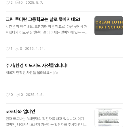
작성시간
2
0
2025. 5. 7.
지만, 해외 명문 기숙학교 유학 역시 점점 더 많은 학부모님들의 선택지가 되고 있습
니다. 특히, 남자아이의 리더십, 자기관리, 글로벌 역량을 키우고 싶으시다면, 미국 샌
디에이고 인근의 Army and Navy Academy(아미 앤 네이비 아카데미)가 있습니
크린 루터란 고등학교는 날로 좋아지네요!
다.이 학교는 캘리포니아 칼스배드에 위치해 있으며, 샌디에이고에서 차로 약 30분
글 내용
거리입니다. 7~12학년 남학생을 ..
시간은 참 빠르네요. 초창기때 작은 학교로, 다른 곳에서 개
학했다가 어느덧 십몇년이 흘러 이제는 얼바인에 있는 든
든한 사립고등학교로 자리매김한 크린 루터란 고등학교!
옛~날에 소개를 했지만 이제 다시 한번 더 자세히 설명을
작성시간
1
0
2025. 4. 24.
드릴 때가 온 것 같습니다 :) 🌟 학교 개요 📍 미국 캘리포
니아 어바인에 위치한 명문 기독교 사립 고등학교입니다.
🎓 9~12학년 남녀공학이며, 학생 수는 약 900~980명
주거/환경 이모저모 사진들입니다!
입니다.🌏 국제학생 비율 약 17~20%, 한국 학생도 약 5~
글 내용
6% 재학 중입니다. 골고루 섞인 비율이라 얼바인 안의 국
새롭게 단장된 사진들 올려봐요~ :)">
제적 학교 분위기를 냅니다.🏫 얼바인의 요지에 위치한 넓
고 쾌적한 캠퍼스와 그리고 야구, 모래 배구, 테니스 시설을
갖추고 있습니다. "> 📚 교육 및 특징 ✝️ 기독교 신앙을 바
작성시간
0
0
2025. 4. 6.
탕..
코로나와 얼바인
글 내용
현재 코로나는 8백만명의 확진자를 내고 있습니다. 여기
얼바인, 나아가서 오렌지 카운티는 확진자를 주시하면서