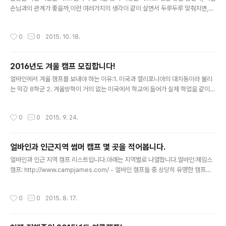
손님과의 관계가 좋을까,이런 여러가지의 생각이 같이 살면서 두루두루 맞춰지면,자
기 집 같이 편안한 느낌이 나면서 안정스럽게 미국에서의 일들을, 혹은 쉼을 즐기지
않을까 합니다. 만남과 그렇게 유지되는 관계는 마치 끝이 없는 것 처럼 돌아가지만
작성시간
0
0
2015. 10. 18.
결국 돌아가는 시간은 꼭 오게 마련입니다. 어제도 한 손님의 한국으로 떠나는 비행
기 전, 여기서의 마지막 저녁이었어요. 평안히 지내시고, 정말 좋은 분위기에서 있으
셨다고,정말 감사한 말씀들을 하셨습니다.한 손님 한 손님이 가실 때 참 이렇게 좋은
2016년도 겨울 캠프 모집합니다!
관계로 머물다 가신다는 것이 얼마나 큰 축복이고 선물이 아닐 까 싶습니다. 여기서
글 내용
들었던 이야기, 나누어 주셨던 삶의 노하우, 또 여기서..
얼바인에서 겨울 캠프를 보내야 하는 이유:1. 미국과 캘리포니아의 대치동이라 불리
는 막강 8학군 2. 겨울방학이 거의 없는 미국에서 학교에 들어가 실제 학업을 같이
이수하는 장점2. 나무, 잔디, 해와 더불어 뛰면서 얻는 심신 안정의 시간3. 미국에서
가장 안전하다고 평가된 도시 중 하나 이모홈스테이 겨울 캠프에 보내야 하는 이유:1.
작성시간
0
0
2015. 9. 24.
5년 홈스테이 경력2. 오시는 분들마다 평가 내리신 맛있고 아끼지 않는 식단3. 티비
가 없는 홈스테이4. 너무 한국 사람이 몰리지 않는 곳에 위치한, 조용하고 평온한 하
우스5. 공부와 아이들 정신적인 평안에 민감한 캠프 프로그램6. 과외 선생님의 지도
얼바인과 인근지역 썸머 캠프 몇 곳을 적어봅니다.
아래 영어와 수학선행 밀착 관리 프로그램7. 명문 사립/공립 학교들과 인접한 거리
글 내용
안녕하세요,이모홈스테이 입니다.올해 겨울..
얼바인과 인근 지역 캠프 리스트입니다.아래는 지역별로 나열합니다.얼바인:제임스
캠프: http://www.campjames.com/ - 얼바인 캠프들 중 상당히 유명한 캠프지
요. JCamp - 유대인 캠프: 가격이 조금 높은 대신, 시설이 상당히 좋은 곳입니다.htt
p://www.jccoc.org/jcamps/camp-haverim-day-camp/요리 캠프: http://
작성시간
0
0
2015. 8. 17.
www.youngchefsacademy.com/stores/camps.php?id=225얼바인 내
골프캠프들: Oak Creek Golf Club Summer Camp Http://www.ishjuniorg
olf.comAmerican Golf (Lake Forest & Irvine) http://www.americango..