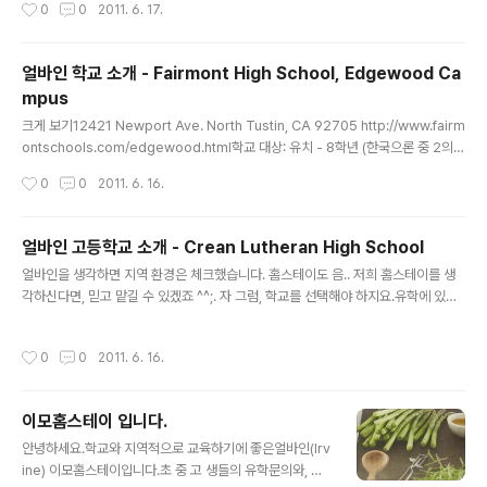
작성시간
0
0
2011. 6. 17.
학교입니다. 특히 음악 교육 프로그램은 상당히 뛰어나다고 알려져 있습니다. 한 해
는 관악 팀이 대학 관악팀을 이긴 적도 있다고 하네요. 학교 평 중에 한 학부모는 이
고등학교가 다른 오렌지 카운티 고등학교들보다 IVY 리그 대학에 입학을 시킨 학교
얼바인 학교 소개 - Fairmont High School, Edgewood Ca
라고 합니다. 캘리포니아 공립 고등학교 10위 안에, 그리고 사립/공립 고등..
mpus
글 내용
크게 보기12421 Newport Ave. North Tustin, CA 92705 http://www.fairm
ontschools.com/edgewood.html학교 대상: 유치 - 8학년 (한국으론 중 2의
나이까지)소개:페어몬트 사립학교는 오렌지 카운티 곳곳에 학교를 두고 있습니다. 몇
작성시간
0
0
2011. 6. 16.
군데는 고등학교도 있지만 여기 터스틴에 있는 에지우드 페어몬트 학교는 8학년 까
지의 학년과정을 수료합니다.본 학교 웹사이트에는 이 학교는 미술,과학 등 다양한
방면으로의 공부를 장려하는 상당히 옥토의 공부환경을 제공한다고 합니다. 미식축
얼바인 고등학교 소개 - Crean Lutheran High School
구, 야구, 축구 스포츠를 운영하고 있습니다.학구열:71%의 학생들이 Academic H
글 내용
얼바인을 생각하면 지역 환경은 체크했습니다. 홈스테이도 음.. 저희 홈스테이를 생
onor (정해진 성적 이상 받는 학생들에게 주는 일종의 우등상)에 뽑히는 ..
각하신다면, 믿고 맡길 수 있겠죠 ^^;. 자 그럼, 학교를 선택해야 하지요.유학에 있어
서 많은 변수들이 있는데, 그중 제일 중요한 것은 학생 본인이 얼마나 책임을 지고 학
생의 자세에서 자기 잠재력을 얼마나 길러 내는가, 얼마나 SAT를 준비하는가 등이
작성시간
0
0
2011. 6. 16.
있겠습니다. 떠밀려서 공부하는 학생이랑, 뭔가 스위치가 켜져서 자발적인 자세로 공
부하는 학생이랑, 3년후의 차이는 엄청납니다. 물론, 대학교가 인생 성공의 끝이 아
닙니다. 인생은 조그마한 선택들의 결과물인 것처럼, 자신의 위치에서 얼마나 그 환
이모홈스테이 입니다.
경에서 덕을 보고, 한계를 초월하여 이 세상에 득이 되는 일을 하는 것, 그런 잠재력을
글 내용
키워나가게끔 도와주는 것이 중요하다고 생각합니다..
안녕하세요.학교와 지역적으로 교육하기에 좋은얼바인(Irv
ine) 이모홈스테이입니다.초 중 고 생들의 유학문의와, 미