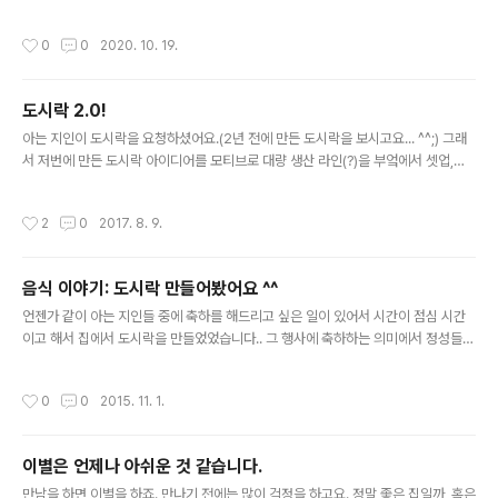
차츰 상업과 학교를 조금씩 열고 있는 추세입니다. 확진자
상황 오렌지 카운티 확진자 추세를 보시고 싶으시다면 아
작성시간
0
0
2020. 10. 19.
래 링크들을 이용하세요: 오렌지 카운티 구 확진자 상황 (오
른쪽 위에 'Translate' 버튼 누르시면 한글로도 나옵니
다): occovid19.ochealthinfo.com/coronavirus-in-
도시락 2.0!
oc 오렌지 카운티 구 학교 상황 학교들은 대체적으로 hyb
글 내용
rid 태세로 개학을 한 상황입니다. 하지만 부모들이 주의하
아는 지인이 도시락을 요청하셨어요.(2년 전에 만든 도시락을 보시고요... ^^;) 그래
는 것은 구학교위원회 방침이 선뜻 믿음이 가지 않는다는
서 저번에 만든 도시락 아이디어를 모티브로 대량 생산 라인(?)을 부엌에서 셋업,만
것입니다. Hybrid 교육방침이란? 온라인과 오프라인을 동
들어 보았습니다. 역시 하나 만드는 것 보다 여러개 만드는 것은 여러모로 생각할게
시에 운영하는 방법입니다. 학생이 온라인을 원하든가 아
많아지더라고요.
작성시간
2
0
2017. 8. 9.
니면..
음식 이야기: 도시락 만들어봤어요 ^^
글 내용
언젠가 같이 아는 지인들 중에 축하를 해드리고 싶은 일이 있어서 시간이 점심 시간
이고 해서 집에서 도시락을 만들었었습니다.. 그 행사에 축하하는 의미에서 정성들여
서 만들었는데 완전 히트였어요. 몇몇 분들은 이거 만들어서 장사하자고 과찬을.. ^^
음식을 잘 만들고 표현하는 건 제 취미중 하나인게 확실한 것 같아요. 사람들이 맛있
작성시간
0
0
2015. 11. 1.
게 남김없이 드시면 뿌듯합니다 ^^
이별은 언제나 아쉬운 것 같습니다.
글 내용
만남을 하면 이별을 하죠. 만나기 전에는 많이 걱정을 하고요. 정말 좋은 집일까, 혹은