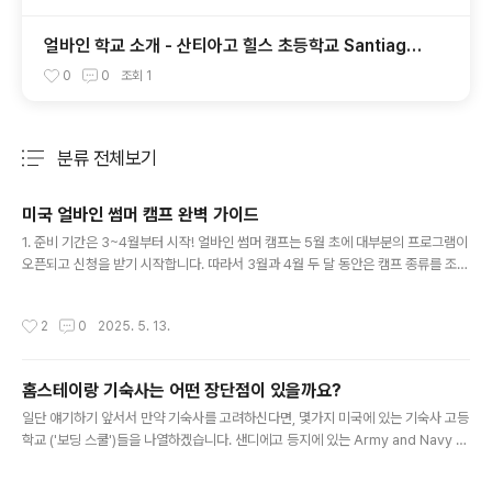
얼바인 학교 소개 - 산티아고 힐스 초등학교 Santiago
Hills Elementary School
0
0
조회
1
분류 전체보기
주요 글 목록
미국 얼바인 썸머 캠프 완벽 가이드
글 내용
1. 준비 기간은 3~4월부터 시작! 얼바인 썸머 캠프는 5월 초에 대부분의 프로그램이
오픈되고 신청을 받기 시작합니다. 따라서 3월과 4월 두 달 동안은 캠프 종류를 조사
하고, 어떤 캠프가 우리 아이에게 맞을지 미리 고민하며 정보를 모으는 시기입니다.
인기 있는 캠프들은 신청 시작과 동시에 빠르게 마감되기 때문에, 늦어도 4월 말까지
작성시간
2
0
2025. 5. 13.
는 원하는 캠프를 결정하고 신청 준비를 마치는 것이 좋습니다.캠프 정보를 찾을 때
는 지역 커뮤니티 사이트나 공식 캠프 웹사이트를 활용하면 최신 정보를 얻기 쉽습니
다. 예를 들어, Macaroni KID Irvine 2025 Summer Camp Guide에서는 얼바
홈스테이랑 기숙사는 어떤 장단점이 있을까요?
인 지역의 다양한 캠프를 한눈에 볼 수 있어 편리합니다. 2. 어떤 캠프를 선택할까?
글 내용
얼바인에는 아이들의 다양한..
일단 얘기하기 앞서서 만약 기숙사를 고려하신다면, 몇가지 미국에 있는 기숙사 고등
학교 ('보딩 스쿨')들을 나열하겠습니다. 샌디에고 등지에 있는 Army and Navy A
cademy최근 울산 남구 등 전국 주요 학군지의 고등학교 학업성취도가 93.7%로
서울 강남구, 대구 수성구를 넘어서는 등, 국내에서도 우수한 교육 환경을 갖추고 있