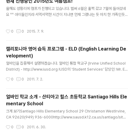
현재 진행중인 2015년도 여름캠프!
글 내용
올해도 성황리에 캠프가 진행되고 있습니다. 벌써 6월은 훌쩍 갔고 7월에 들어섰네
요 ^^ 아이들인지라 서먹서먹한 시간이 지나면 언제 그랬냐는 듯 마치 한 가족인듯
하나가 되 신나게 서로 이야기도 하고 떠들기도 하면서 재밌게 시간을 보냅니다. 집
에서 그렇게 단기 가족(?)이 형성되어 신기하고/재미있고/안정화 되면서 또 학교 썸
작성시간
0
0
2015. 7. 9.
머 캠프, 축구장, 농구장 , 근처 교회에서 하는 VBS (방학성경학교), 농구장에서 이쪽
근방 사는 아이들과 또 교제를 하면서 지내고 있습니다 ^^ 이 7월 한달은 어떤 경험
들을 하고 또 그 경험들에 대해 어떤 생각을 할지 기대가 되네요. 두달 동안 여기 있으
캘리포니아 영어 습득 프로그램 - ELD (English Learning De
면서 아이들 마음 속에 따뜻한 얼바인 햇빛처럼 조금이나마 좋은 추억과 경험이 쌓여
velopment)
지길 바랍니다 ^^ 근황 사진 몇장 올립니다...
글 내용
얼바인을 집중해서 설명하겠습니다. 얼바인 통합 학교구 (Irvine Unified School
District) - http://www.iusd.org IUSD의 'Student Services' 담당인: Mr. Ea
mon Kane - 949 936 5176 ELD관련 정보: http://www.iusd.org/educatio
작성시간
0
0
2011. 7. 2.
n_services/EnglishLanguageDevelopmentProgram.html 한글로: http://
www.iusd.org/education_services/documents/Summerletter-sched
uleRev10-11docrevised_Korean.pdf (위에 사이트에서 인용) 캘리포니아의 E
얼바인 학교 소개 - 산티아고 힐스 초등학교 Santiago Hills Ele
LD 이수 조건: 1. 태어나서 배운 언어가 영어가 아닐 경우, 그리..
mentary School
글 내용
크게 보기Santiago Hills Elementary School 29 Christamon WestIrvine,
CA 92620(949) 936-6000http://www.sausd.k12.ca.us/santiago/site/
default.asp초등학교는 주소지에 관계된 초등학교를 보내는 것이 원칙으로 되어
작성시간
0
0
2011. 6. 30.
있습니다. 이곳 산티아고 힐스 초등 학교는 전체 학교 평 10점 만점에 10점인 학교