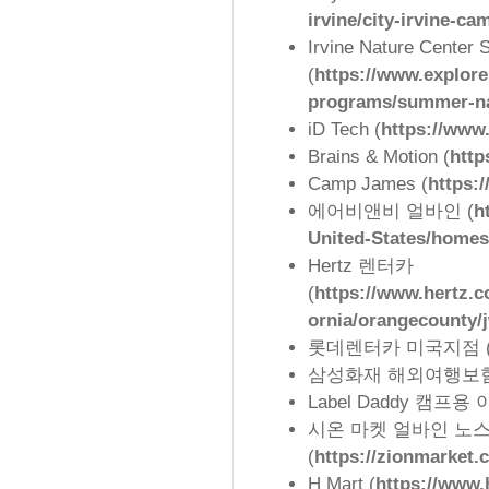
irvine/city-irvine-ca
Irvine Nature Cente
(
https://www.explore
programs/summer-na
iD Tech (
https://www
Brains & Motion (
http
Camp James (
https:
에어비앤비 얼바인 (
h
United-States/homes
Hertz 렌터카
(
https://www.hertz.co
ornia/orangecounty/
롯데렌터카 미국지점 
삼성화재 해외여행보험
Label Daddy 캠프용 
시온 마켓 얼바인 노
(
https://zionmarket.
H Mart (
https://www.