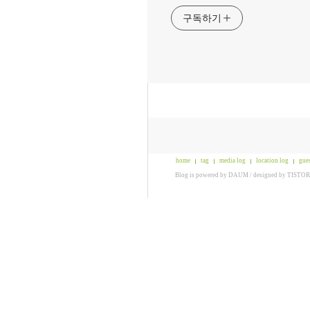
구독하기
home
tag
media log
location log
gue
Blog is powered by
DAUM
/ designed by
TISTO